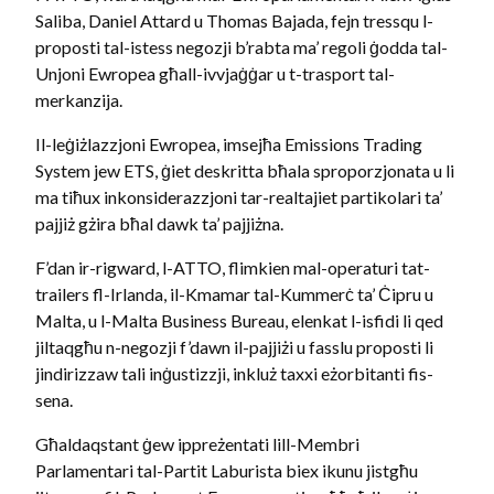
Saliba, Daniel Attard u Thomas Bajada, fejn tressqu l-
proposti tal-istess negozji b’rabta ma’ regoli ġodda tal-
Unjoni Ewropea għall-ivvjaġġar u t-trasport tal-
merkanzija.
Il-leġiżlazzjoni Ewropea, imsejħa Emissions Trading
System jew ETS, ġiet deskritta bħala sproporzjonata u li
ma tiħux inkonsiderazzjoni tar-realtajiet partikolari ta’
pajjiż gżira bħal dawk ta’ pajjiżna.
F’dan ir-rigward, l-ATTO, flimkien mal-operaturi tat-
trailers fl-Irlanda, il-Kmamar tal-Kummerċ ta’ Ċipru u
Malta, u l-Malta Business Bureau, elenkat l-isfidi li qed
jiltaqgħu n-negozji f’dawn il-pajjiżi u fasslu proposti li
jindirizzaw tali inġustizzji, inkluż taxxi eżorbitanti fis-
sena.
Għaldaqstant ġew ippreżentati lill-Membri
Parlamentari tal-Partit Laburista biex ikunu jistgħu