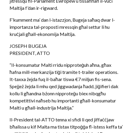
jitressqu fil-Parlament Ewropew u tissaħħaħ il-vuċi
Maltija f’dan ir-rigward.
F’kumment ma’ dan l-istazzjon, Bugeja saħaq dwar l-
importanza tal-proposti mressqin għal settur li hu
kruċjali għall-ekonomija Maltija.
JOSEPH BUGEJA
PRESIDENT, ATTO
“Il-konsumatur Malti rridu nipproteġuh aħna, għax
ħafna mill-merkanzija tiġi tramite t-trailer operations.
It-taxxa żejda fuq il-baħar tiswa €7 miljun fis-sena.
Spejjeż żejda li mhu qed jiggwadanja ħadd, jiġifieri dak
kollu li għandna bżonn nipproteġu biex nibqgħu
kompetittivi naħseb hu importanti għall-konsumatur
Malti u għall-industrija Maltija.”
Il-President tal-ATTO tenna xi sfidi li qed jiffaċċjaw
bħalissa u kif Malta ma tistax titpoġġa fl-istess keffa ta’