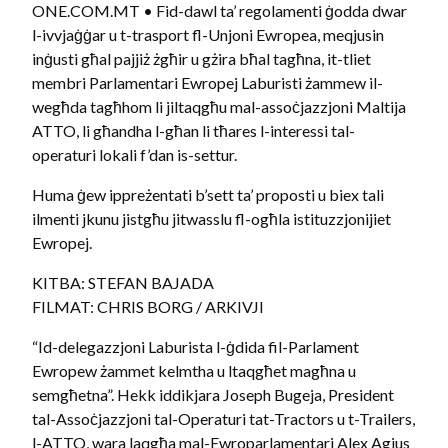
ONE.COM.MT • Fid-dawl ta’ regolamenti ġodda dwar
l-ivvjaġġar u t-trasport fl-Unjoni Ewropea, meqjusin
inġusti għal pajjiż żgħir u gżira bħal tagħna, it-tliet
membri Parlamentari Ewropej Laburisti żammew il-
wegħda tagħhom li jiltaqgħu mal-assoċjazzjoni Maltija
ATTO, li għandha l-għan li tħares l-interessi tal-
operaturi lokali f’dan is-settur.
Huma ġew ippreżentati b’sett ta’ proposti u biex tali
ilmenti jkunu jistgħu jitwasslu fl-ogħla istituzzjonijiet
Ewropej.
KITBA: STEFAN BAJADA
FILMAT: CHRIS BORG / ARKIVJI
“Id-delegazzjoni Laburista l-ġdida fil-Parlament
Ewropew żammet kelmtha u ltaqgħet magħna u
semgħetna”. Hekk iddikjara Joseph Bugeja, President
tal-Assoċjazzjoni tal-Operaturi tat-Tractors u t-Trailers,
l-ATTO, wara laqgħa mal-Ewroparlamentari Alex Agius