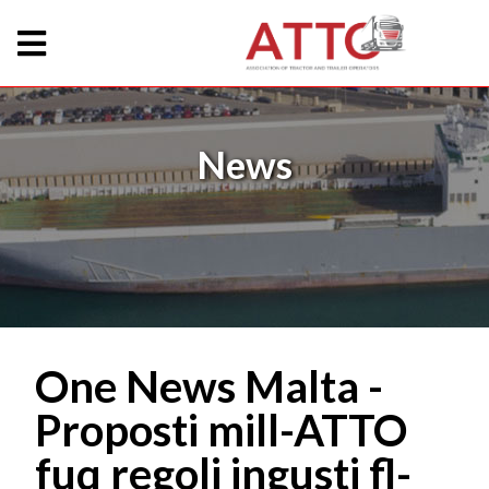
News
One News Malta -
Proposti mill-ATTO
fuq regoli ingusti fl-