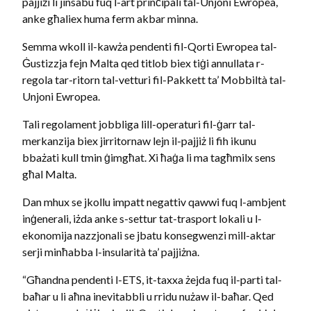
pajjiżi li jinsabu fuq l-art prinċipali tal-Unjoni Ewropea,
anke għaliex huma ferm akbar minna.
Semma wkoll il-kawża pendenti fil-Qorti Ewropea tal-
Ġustizzja fejn Malta qed titlob biex tiġi annullata r-
regola tar-ritorn tal-vetturi fil-Pakkett ta’ Mobbiltà tal-
Unjoni Ewropea.
Tali regolament jobbliga lill-operaturi fil-ġarr tal-
merkanzija biex jirritornaw lejn il-pajjiż li fih ikunu
bbażati kull tmin ġimgħat. Xi ħaġa li ma tagħmilx sens
għal Malta.
Dan mhux se jkollu impatt negattiv qawwi fuq l-ambjent
inġenerali, iżda anke s-settur tat-trasport lokali u l-
ekonomija nazzjonali se jbatu konsegwenzi mill-aktar
serji minħabba l-insularità ta’ pajjiżna.
“Għandna pendenti l-ETS, it-taxxa żejda fuq il-parti tal-
baħar u li aħna inevitabbli u rridu nużaw il-baħar. Qed