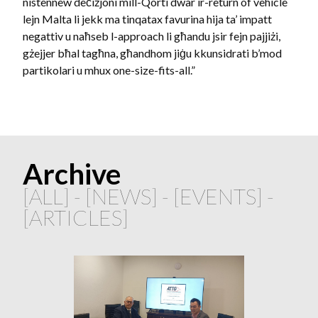
nistennew deċiżjoni mill-Qorti dwar ir-return of vehicle
lejn Malta li jekk ma tinqatax favurina hija ta’ impatt
negattiv u naħseb l-approach li għandu jsir fejn pajjiżi,
gżejjer bħal tagħna, għandhom jiġu kkunsidrati b’mod
partikolari u mhux one-size-fits-all.”
Archive
[
ALL
] - [
NEWS
] - [
EVENTS
] -
[
ARTICLES
]